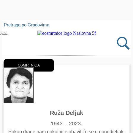
Isprobajte našu Android i IOS aplikaciju
Pretraga po Gradovima
Otvori
bjavi
OSMRTNICA
Ruža Deljak
1943. - 2023.
Pokop drage nam pokojnice obavit će se u ponedjeljak,