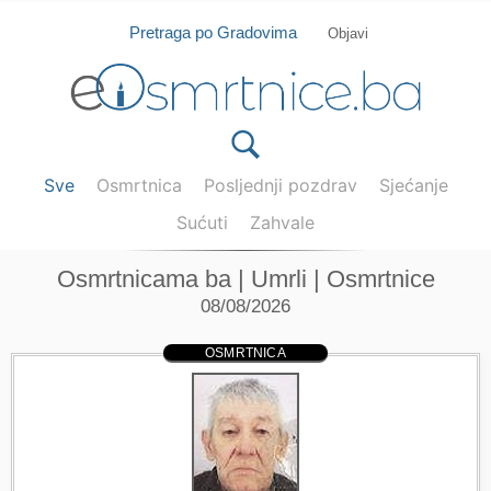
Isprobajte našu Android i IOS aplikaciju
Otvori
Pretraga po Gradovima
Objavi
Sve
Osmrtnica
Posljednji pozdrav
Sjećanje
Sućuti
Zahvale
Osmrtnicama ba | Umrli | Osmrtnice
08/08/2026
OSMRTNICA