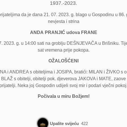
1937.-2023.
rijateljima da je dana 21. 07. 2023. g. blago u Gospodinu u 86. 
nevjesta i strina
ANDA
PRANJIĆ
udova
FRANE
 2023. g. u 14:00 sati na groblju DEŠNJEVAČA u Brišniku. Tijel
sat vremena prije pokopa.
OŽALOŠĆENI
A i ANDREA s obiteljima i JOSIPA, bratići: MILAN i ŽIVKO s o
r BLAŽ s obitelji, obitelji pok. djeverova JAKOVA i MATE, zaove 
prijatelji. Neka joj Gospodin udijeli svoj mir i podari vječni pokoj
Počivala u miru Božjem!
Upalite svijeću
422