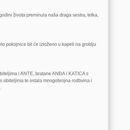
godini života preminula naša draga sestra, tetka,
o pokojnice bit će izloženo u kapeli na groblju
biteljima i ANTE, bratane ANĐA i KATICA s
s obiteljima te ostala mnogobrojna rodbvina i
.