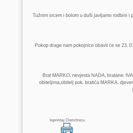
Tužnim srcem i bolom u duši javljamo rodbini i p
Pokop drage nam pokojnice obavit će se 23. 07.
Brat MARKO, nevjesta NADA, bratane: IVAN
obiteljima,obitelj pok. bratića MARKA, djeve
Isprintaj Osmrtnicu