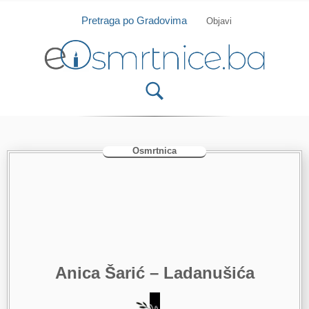
Isprobajte našu Android i IOS aplikaciju
Otvori
Pretraga po Gradovima
Objavi
Osmrtnica
Anica Šarić – Ladanušića