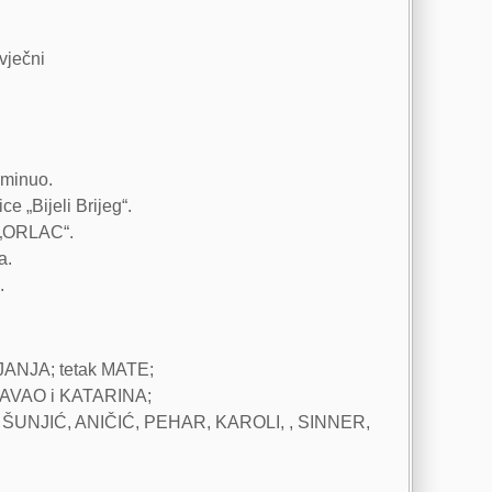
 vječni
eminuo.
e „Bijeli Brijeg“.
 „ORLAC“.
a.
.
 JANJA; tetak MATE;
 PAVAO i KATARINA;
 ŠUNJIĆ, ANIČIĆ, PEHAR, KAROLI, , SINNER,