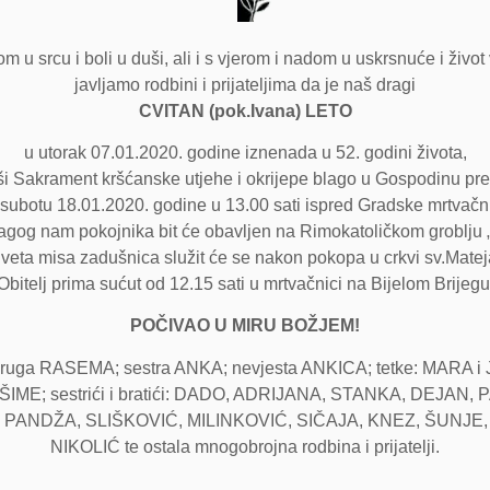
m u srcu i boli u duši, ali i s vjerom i nadom u uskrsnuće i život
javljamo rodbini i prijateljima da je naš dragi
CVITAN (pok.Ivana) LETO
u utorak 07.01.2020. godine iznenada u 52. godini života,
ši Sakrament kršćanske utjehe i okrijepe blago u Gospodinu pr
u subotu 18.01.2020. godine u 13.00 sati ispred Gradske mrtvačnic
agog nam pokojnika bit će obavljen na Rimokatoličkom groblju
veta misa zadušnica služit će se nakon pokopa u crkvi sv.Matej
Obitelj prima sućut od 12.15 sati u mrtvačnici na Bijelom Brijegu
POČIVAO U MIRU BOŽJEM!
pruga RASEMA; sestra ANKA; nevjesta ANKICA; tetke: MARA i
 ŠIME; sestrići i bratići: DADO, ADRIJANA, STANKA, DEJAN,
, PANDŽA, SLIŠKOVIĆ, MILINKOVIĆ, SIČAJA, KNEZ, ŠUNJE,
NIKOLIĆ te ostala mnogobrojna rodbina i prijatelji.