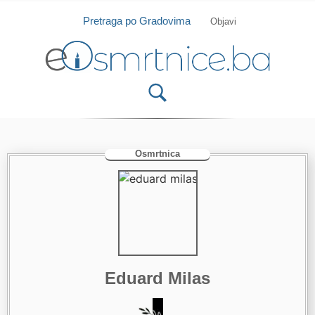
Isprobajte našu Android i IOS aplikaciju
Otvori
Pretraga po Gradovima
Objavi
Osmrtnica
Eduard Milas