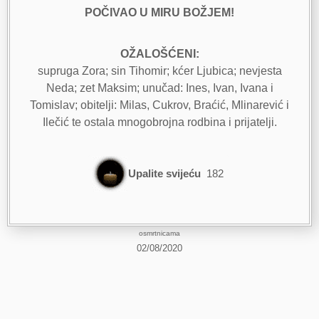
POČIVAO U MIRU BOŽJEM!
OŽALOŠĆENI:
supruga Zora; sin Tihomir; kćer Ljubica; nevjesta
Neda; zet Maksim; unučad: Ines, Ivan, Ivana i
Tomislav; obitelji: Milas, Cukrov, Braćić, Mlinarević i
Ilečić te ostala mnogobrojna rodbina i prijatelji.
Upalite svijeću
182
osmrtnicama
02/08/2020