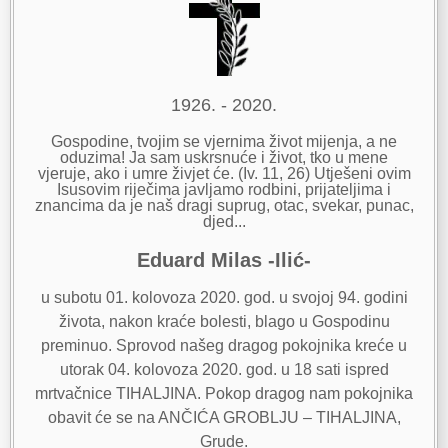
1926. - 2020.
Gospodine, tvojim se vjernima život mijenja, a ne
oduzima! Ja sam uskrsnuće i život, tko u mene
vjeruje, ako i umre živjet će. (Iv. 11, 26) Utješeni ovim
Isusovim riječima javljamo rodbini, prijateljima i
znancima da je naš dragi suprug, otac, svekar, punac,
djed...
Eduard Milas -Ilić-
u subotu 01. kolovoza 2020. god. u svojoj 94. godini
života, nakon kraće bolesti, blago u Gospodinu
preminuo. Sprovod našeg dragog pokojnika kreće u
utorak 04. kolovoza 2020. god. u 18 sati ispred
mrtvačnice TIHALJINA. Pokop dragog nam pokojnika
obavit će se na ANČIĆA GROBLJU – TIHALJINA,
Grude.