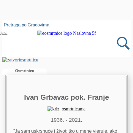
Isprobajte našu Android i IOS aplikaciju
Pretraga po Gradovima
Otvori
bjavi
Osmrtnica
Ivan Grbavac pok. Franje
1936. - 2021.
”Ja sam uskrsnuće i život: tko u mene vjeruje, ako i