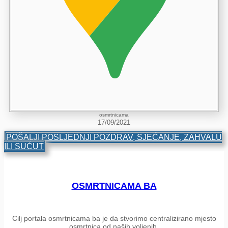
osmrtnicama
17/09/2021
POŠALJI POSLJEDNJI POZDRAV, SJEĆANJE, ZAHVALU
ILI SUĆUT
OSMRTNICAMA BA
Cilj portala osmrtnicama ba je da stvorimo centralizirano mjesto
osmrtnica od naših voljenih.