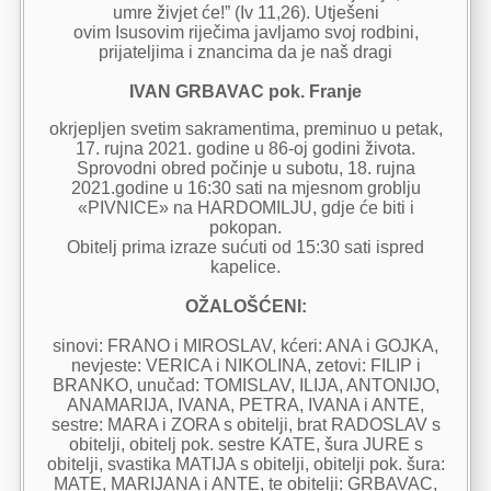
umre živjet će!” (Iv 11,26). Utješeni
ovim Isusovim riječima javljamo svoj rodbini,
prijateljima i znancima da je naš dragi
IVAN GRBAVAC pok. Franje
okrjepljen svetim sakramentima, preminuo u petak,
17. rujna 2021. godine u 86-oj godini života.
Sprovodni obred počinje u subotu, 18. rujna
2021.godine u 16:30 sati na mjesnom groblju
«PIVNICE» na HARDOMILJU, gdje će biti i
pokopan.
Obitelj prima izraze sućuti od 15:30 sati ispred
kapelice.
OŽALOŠĆENI:
sinovi: FRANO i MIROSLAV, kćeri: ANA i GOJKA,
nevjeste: VERICA i NIKOLINA, zetovi: FILIP i
BRANKO, unučad: TOMISLAV, ILIJA, ANTONIJO,
ANAMARIJA, IVANA, PETRA, IVANA i ANTE,
sestre: MARA i ZORA s obitelji, brat RADOSLAV s
obitelji, obitelj pok. sestre KATE, šura JURE s
obitelji, svastika MATIJA s obitelji, obitelji pok. šura:
MATE, MARIJANA i ANTE, te obitelji: GRBAVAC,