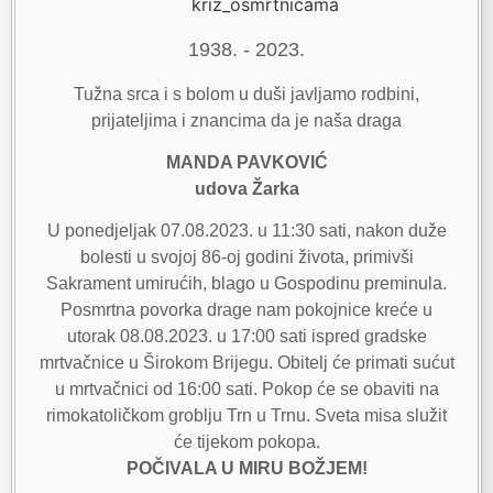
1938. - 2023.
Tužna srca i s bolom u duši javljamo rodbini,
prijateljima i znancima da je naša draga
MANDA PAVKOVIĆ
udova Žarka
U ponedjeljak 07.08.2023. u 11:30 sati, nakon duže
bolesti u svojoj 86-oj godini života, primivši
Sakrament umirućih, blago u Gospodinu preminula.
Posmrtna povorka drage nam pokojnice kreće u
utorak 08.08.2023. u 17:00 sati ispred gradske
mrtvačnice u Širokom Brijegu. Obitelj će primati sućut
u mrtvačnici od 16:00 sati. Pokop će se obaviti na
rimokatoličkom groblju Trn u Trnu. Sveta misa služit
će tijekom pokopa.
POČIVALA U MIRU BOŽJEM!