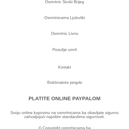
Osmrtnic Siroki Brijeg
Osmrtnicama Ljubuški
Osmrtnic Livno
Posušje umrli
Kontakt
Bioklimatske pergole
PLATITE ONLINE PAYPALOM
Svoju online kupovinu na osmrtnicama ba obavljate sigurno
zahvaljujući najvišim standardima sigurnosti.
© Copyright osmrtnicama.ba