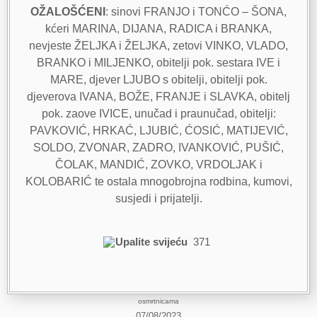
OŽALOŠĆENI
: sinovi FRANJO i TONĆO – ŠONA,
kćeri MARINA, DIJANA, RADICA i BRANKA,
nevjeste ŽELJKA i ŽELJKA, zetovi VINKO, VLADO,
BRANKO i MILJENKO, obitelji pok. sestara IVE i
MARE, djever LJUBO s obitelji, obitelji pok.
djeverova IVANA, BOŽE, FRANJE i SLAVKA, obitelj
pok. zaove IVICE, unučad i praunučad, obitelji:
PAVKOVIĆ, HRKAĆ, LJUBIĆ, ĆOSIĆ, MATIJEVIĆ,
SOLDO, ZVONAR, ZADRO, IVANKOVIĆ, PUŠIĆ,
ČOLAK, MANDIĆ, ZOVKO, VRDOLJAK i
KOLOBARIĆ te ostala mnogobrojna rodbina, kumovi,
susjedi i prijatelji.
Upalite svijeću
371
osmrtnicama
07/08/2023