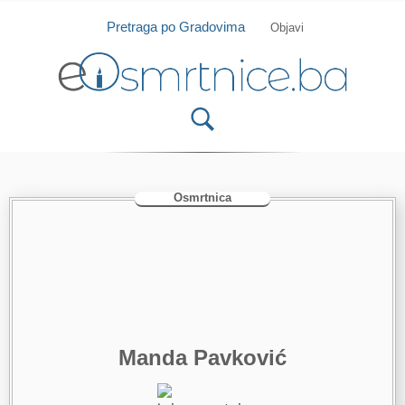
Isprobajte našu Android i IOS aplikaciju
Otvori
Pretraga po Gradovima
Objavi
Osmrtnica
Manda Pavković