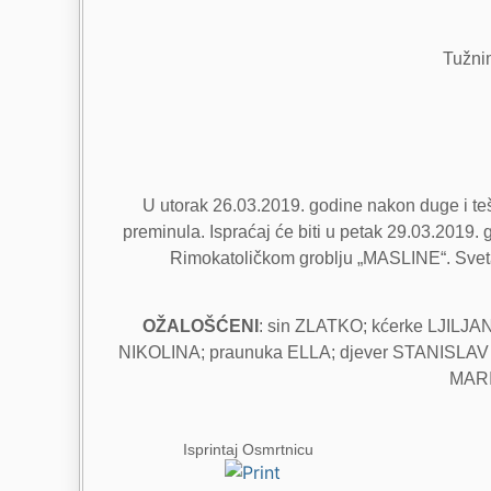
Tužnim
U utorak 26.03.2019. godine nakon duge i teš
preminula. Ispraćaj će biti u petak 29.03.2019
Rimokatoličkom groblju „MASLINE“. Sveta m
OŽALOŠĆENI
: sin ZLATKO; kćerke LJILJ
NIKOLINA; praunuka ELLA; djever STANISLAV s 
MARI
Isprintaj Osmrtnicu