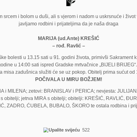
 srcem i bolom u duši, ali s vjerom i nadom u uskrsnuće i život 
javljamo rodbini i prijateljima da je naša draga
MARIJA (ud.Ante) KREŠIĆ
– rođ. Ravlić –
ke bolesti u 13.15 sati u 91. godini života, primivši Sakrament 
. godine u 14:00 sati ispred Gradske mrtvačnice „BIJELI BRIJEG“
isa zadušnica služiti će se uz pokop. Obitelj prima sućut od 1
POČIVALA U MIRU BOŽJEM!
ANA i MILENA; zetovi: BRANISLAV i PERICA; nevjesta: JULIJ
obitelji; jetrva MIRA s obitelji; obitelji: KREŠIĆ, RAVLI
Ć, ZADRO, ĆUBELA, BUBALO, ŠKORO te ostala rodbina i prijat
Upalite svijeću
522