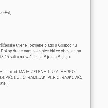
vječni,
kršćanske utjehe i okrijepe blago u Gospodinu
. Pokop drage nam pokojnice biti će obavljen na
3:15 sati u mrtvačnici na Bijelom Brijegu.
ANA; unučad: MAJA, JELENA, LUKA, MARKO i
Ć, ĐURĐEVIĆ, BULIĆ, RAMLJAK, PERIĆ, RAJKOVIĆ,
elji.