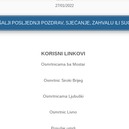
27/01/2022
ALJI POSLJEDNJI POZDRAV, SJEĆANJE, ZAHVALU ILI S
KORISNI LINKOVI
Osmrtnicama ba Mostar
Osmrtnic Siroki Brijeg
Osmrtnicama Ljubuški
Osmrtnic Livno
Posušje umrli