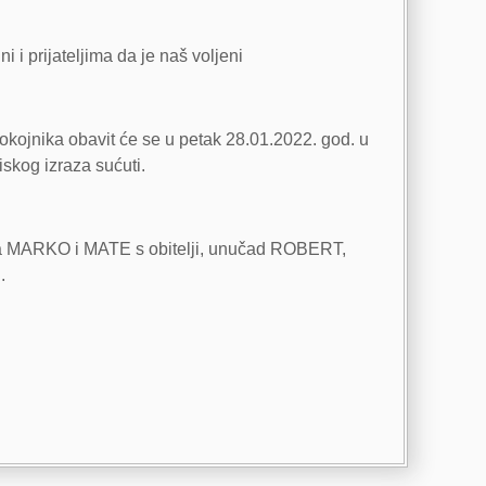
i i prijateljima da je naš voljeni
okojnika obavit će se u petak 28.01.2022. god. u
kog izraza sućuti.
aća MARKO i MATE s obitelji, unučad ROBERT,
.