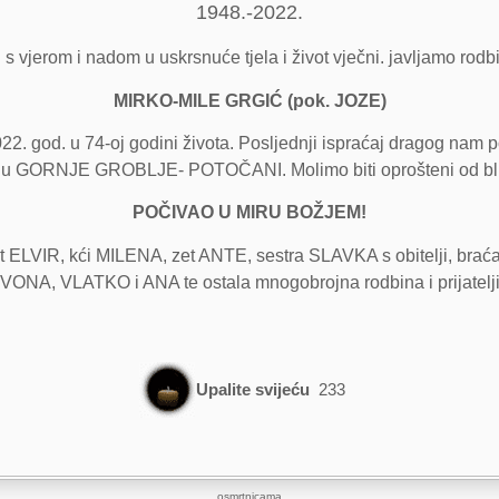
1948.-2022.
 i s vjerom i nadom u uskrsnuće tjela i život vječni. javljamo rodbin
MIRKO-MILE GRGIĆ (pok. JOZE)
2. god. u 74-oj godini života. Posljednji ispraćaj dragog nam p
blju GORNJE GROBLJE- POTOČANI. Molimo biti oprošteni od blis
POČIVAO U MIRU BOŽJEM!
zet ELVIR, kći MILENA, zet ANTE, sestra SLAVKA s obitelji, br
IVONA, VLATKO i ANA te ostala mnogobrojna rodbina i prijatelji
Upalite svijeću
233
osmrtnicama