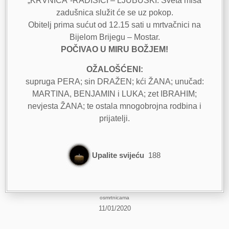
„KRVNICA“-RADIŠIĆI – LJUBUŠKI. Sveta misa
zadušnica služit će se uz pokop.
Obitelj prima sućut od 12.15 sati u mrtvačnici na
Bijelom Brijegu – Mostar.
POČIVAO U MIRU BOŽJEM!
OŽALOŠĆENI:
supruga PERA; sin DRAŽEN; kći ŽANA; unučad:
MARTINA, BENJAMIN i LUKA; zet IBRAHIM;
nevjesta ŽANA; te ostala mnogobrojna rodbina i
prijatelji.
Upalite svijeću
188
osmrtnicama
11/01/2020