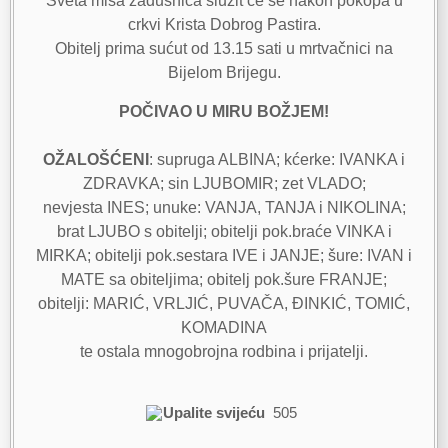
Sveta misa zadušnica služit će se nakon pokopa u
crkvi Krista Dobrog Pastira.
Obitelj prima sućut od 13.15 sati u mrtvačnici na
Bijelom Brijegu.
POČIVAO U MIRU BOŽJEM!
OŽALOŠĆENI
: supruga ALBINA; kćerke: IVANKA i
ZDRAVKA; sin LJUBOMIR; zet VLADO;
nevjesta INES; unuke: VANJA, TANJA i NIKOLINA;
brat LJUBO s obitelji; obitelji pok.braće VINKA i
MIRKA; obitelji pok.sestara IVE i JANJE; šure: IVAN i
MATE sa obiteljima; obitelj pok.šure FRANJE;
obitelji: MARIĆ, VRLJIĆ, PUVAČA, ĐINKIĆ, TOMIĆ,
KOMADINA
te ostala mnogobrojna rodbina i prijatelji.
Upalite svijeću
505