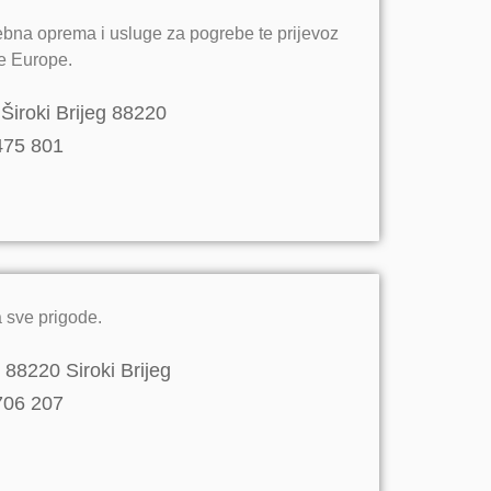
ebna oprema i usluge za pogrebe te prijevoz
le Europe.
Široki Brijeg 88220
475 801
 sve prigode.
 88220 Siroki Brijeg
706 207