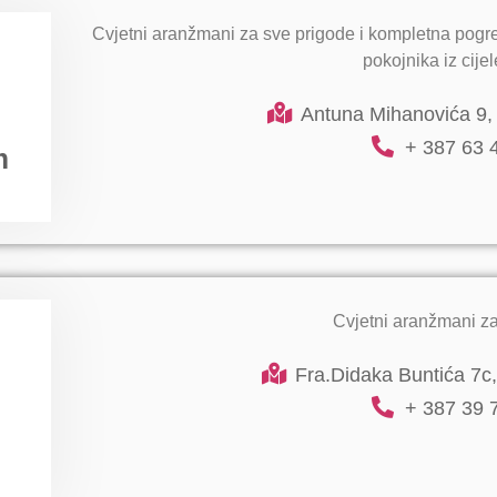
Cvjetni aranžmani za sve prigode i kompletna pogr
pokojnika iz cije
Antuna Mihanovića 9, 
+ 387 63 
m
Cvjetni aranžmani za
Fra.Didaka Buntića 7c,
+ 387 39 