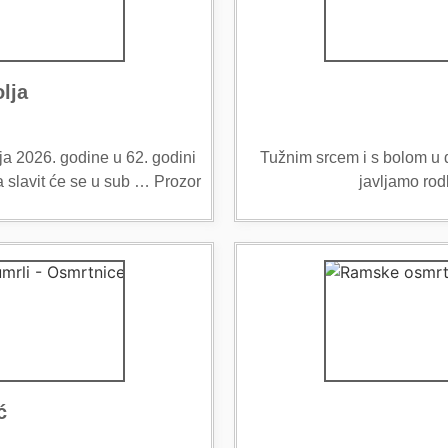
lja
ja 2026. godine u 62. godini
Tužnim srcem i s bolom u du
 slavit će se u sub … Prozor
javljamo rod
ć