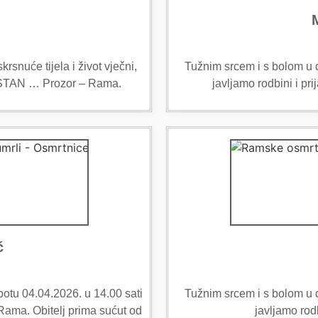
rsnuće tijela i život vječni,
Tužnim srcem i s bolom u du
gi STAN … Prozor – Rama.
javljamo rodbini i pr
ć
otu 04.04.2026. u 14.00 sati
Tužnim srcem i s bolom u du
ma. Obitelj prima sućut od
javljamo rod