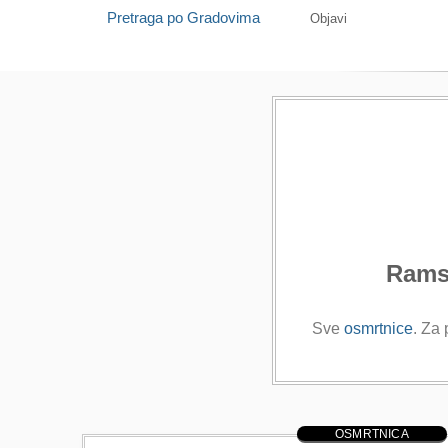
Pretraga po Gradovima
Objavi
Ramsk
Sve
osmrtnice
. Za
OSMRTNICA