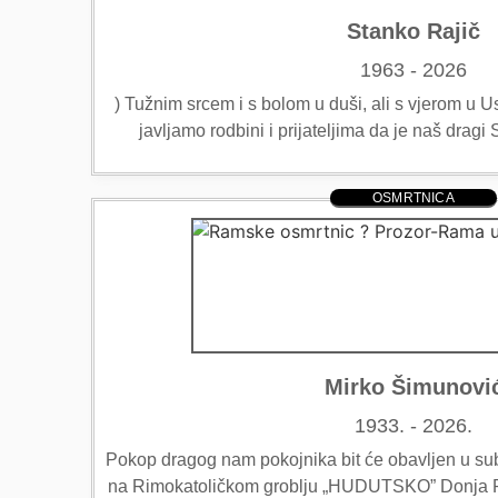
Stanko Rajič
1963 - 2026
) Tužnim srcem i s bolom u duši, ali s vjerom u Usk
javljamo rodbini i prijateljima da je naš dra
OSMRTNICA
Mirko Šimunovi
1933. - 2026.
Pokop dragog nam pokojnika bit će obavljen u sub
na Rimokatoličkom groblju „HUDUTSKO” Donja Ra