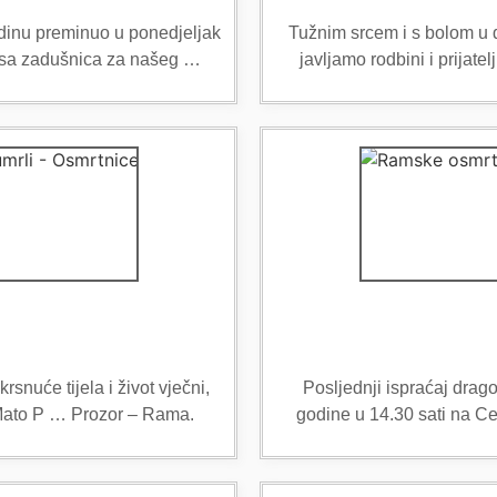
dinu preminuo u ponedjeljak
Tužnim srcem i s bolom u du
 Misa zadušnica za našeg …
javljamo rodbini i prija
snuće tijela i život vječni,
Posljednji ispraćaj drag
i Mato P … Prozor – Rama.
godine u 14.30 sati na 