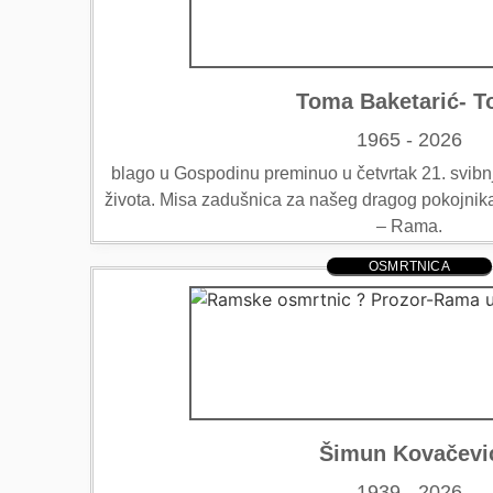
Toma Baketarić- To
1965 - 2026
blago u Gospodinu preminuo u četvrtak 21. svibn
života. Misa zadušnica za našeg dragog pokojnika
– Rama.
OSMRTNICA
Šimun Kovačevi
1939 - 2026