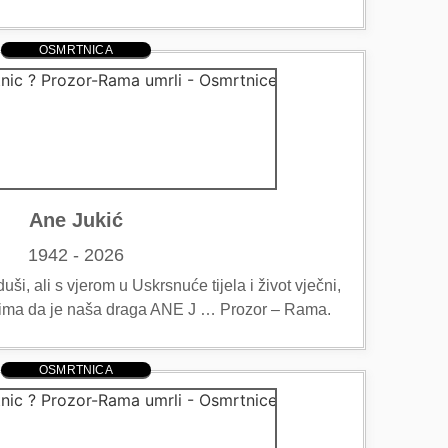
OSMRTNICA
Ane Jukić
1942 - 2026
ši, ali s vjerom u Uskrsnuće tijela i život vječni,
teljima da je naša draga ANE J … Prozor – Rama.
OSMRTNICA