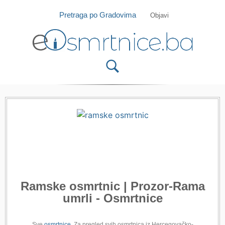
Isprobajte našu Android i IOS aplikaciju
Otvori
Pretraga po Gradovima
Objavi
Ramske osmrtnic | Prozor-Rama
umrli - Osmrtnice
Sve
osmrtnice
. Za pregled svih osmrtnica iz Hercegovačko-