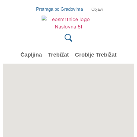
Isprobajte našu Android i IOS aplikaciju
Otvori
Pretraga po Gradovima
Objavi
Čapljina – Trebižat – Groblje Trebižat