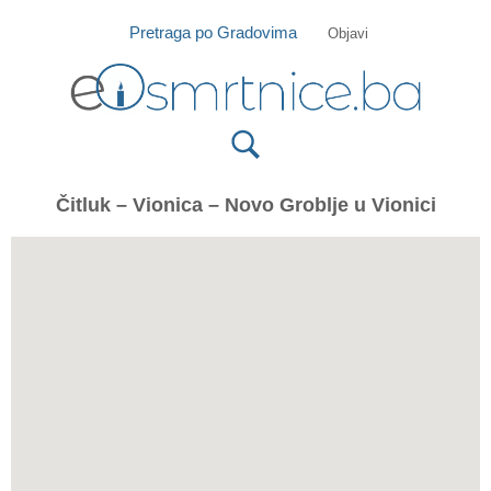
Isprobajte našu Android i IOS aplikaciju
Otvori
Pretraga po Gradovima
Objavi
Čitluk – Vionica – Novo Groblje u Vionici