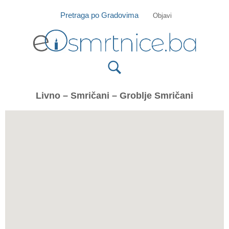
Isprobajte našu Android i IOS aplikaciju
Otvori
Pretraga po Gradovima
Objavi
Livno – Smričani – Groblje Smričani