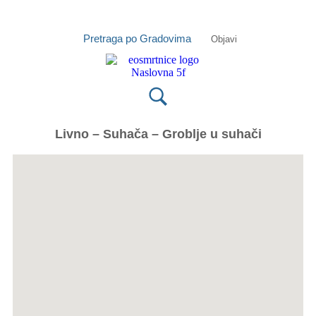
Isprobajte našu Android i IOS
Otvori
aplikaciju
Pretraga po Gradovima
Objavi
Livno – Suhača – Groblje u suhači