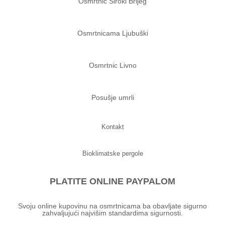
Osmrtnic Siroki Brijeg
Osmrtnicama Ljubuški
Osmrtnic Livno
Posušje umrli
Kontakt
Bioklimatske pergole
PLATITE ONLINE PAYPALOM
Svoju online kupovinu na osmrtnicama ba obavljate sigurno
zahvaljujući najvišim standardima sigurnosti.