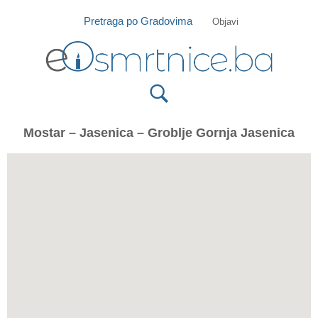
Isprobajte našu Android i IOS aplikaciju
Otvori
Pretraga po Gradovima
Objavi
Mostar – Jasenica – Groblje Gornja Jasenica