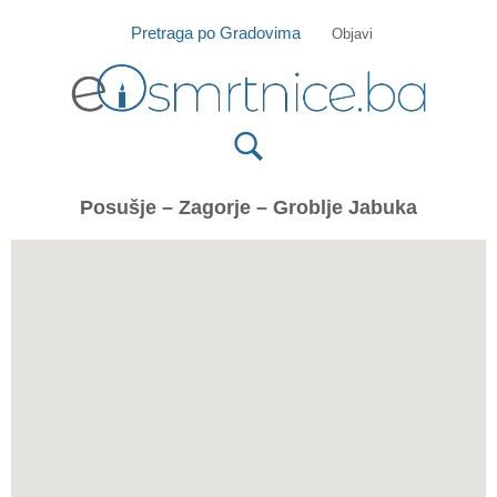
Isprobajte našu Android i IOS aplikaciju
Otvori
Pretraga po Gradovima
Objavi
Posušje – Zagorje – Groblje Jabuka