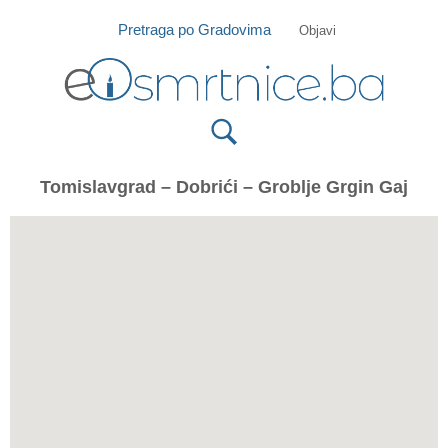
Isprobajte našu Android i IOS aplikaciju
Otvori
Pretraga po Gradovima
Objavi
Tomislavgrad – Dobrići – Groblje Grgin Gaj