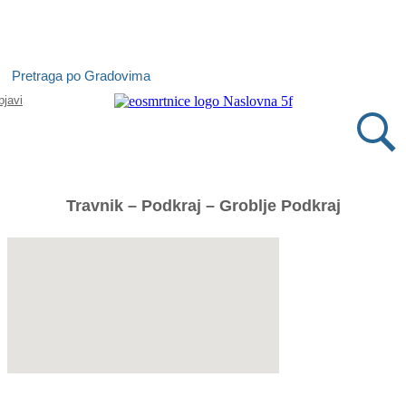
Isprobajte našu Android i IOS aplikaciju
Pretraga po Gradovima
Otvori
bjavi
Travnik – Podkraj – Groblje Podkraj