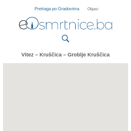
Isprobajte našu Android i IOS aplikaciju
Otvori
Pretraga po Gradovima
Objavi
Vitez – Kruščica – Groblje Kruščica