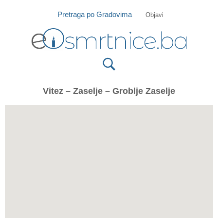
Isprobajte našu Android i IOS aplikaciju
Otvori
Pretraga po Gradovima
Objavi
Vitez – Zaselje – Groblje Zaselje