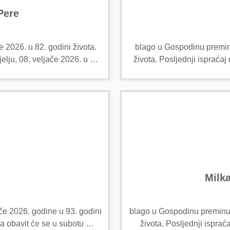
Pere
 2026. u 82. godini života.
blago u Gospodinu preminu
elju, 08. veljače 2026. u …
života. Posljednji ispraća
Milk
če 2026. godine u 93. godini
blago u Gospodinu preminula
ka obavit će se u subotu …
života. Posljednji ispra