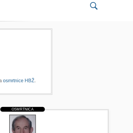
na
osmrtnice HBŽ
.
OSMRTNICA