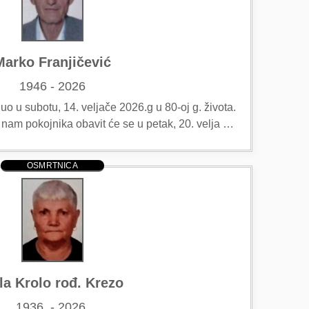
Marko Franjičević
1946 - 2026
 u subotu, 14. veljače 2026.g u 80-oj g. života.
 nam pokojnika obavit će se u petak, 20. velja …
OSMRTNICA
la Krolo rođ. Krezo
1936. - 2026.