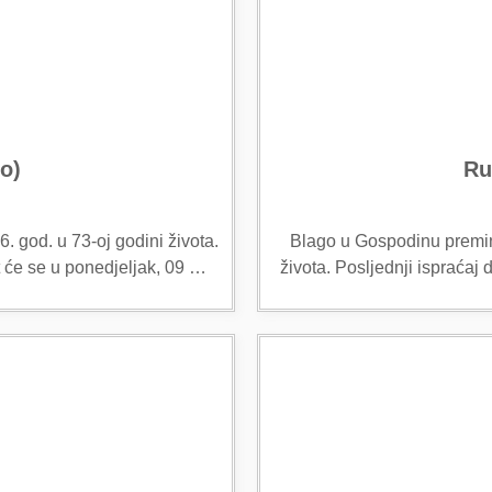
o)
Ru
 god. u 73-oj godini života.
Blago u Gospodinu preminu
 će se u ponedjeljak, 09 …
života. Posljednji ispraćaj