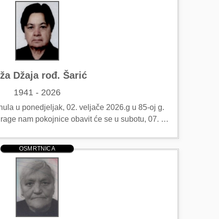
ža Džaja rođ. Šarić
1941 - 2026
la u ponedjeljak, 02. veljače 2026.g u 85-oj g.
 drage nam pokojnice obavit će se u subotu, 07. …
OSMRTNICA