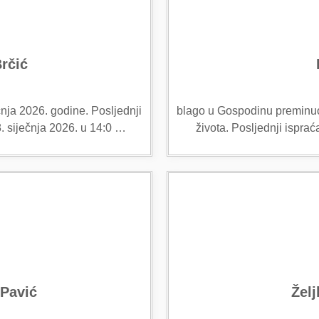
Brčić
nja 2026. godine. Posljednji
blago u Gospodinu preminuo 
8. siječnja 2026. u 14:0 …
života. Posljednji ispra
 Pavić
Želj