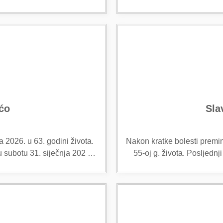
ićo
Sla
 2026. u 63. godini života.
Nakon kratke bolesti premin
u subotu 31. siječnja 202 …
55-oj g. života. Posljedn