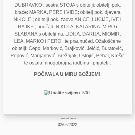
DUBRAVKO ; sestra STOJA s obitelji; obitelji pok.
braće: MARKA, PERE i VIDE; obitelj pok. djevera
NIKOLE ; obitelji pok. zaova ANICE, LUCIJE, IVE i
RAJKE ; unučad: NIKOLA, KATARINA, MIRO i
SLAĐANA s obiteljima, LIDIJA, DARIJA, MIOMIR,
LEA, MARKO i PERO , te praunučad. Ožalošćene
obitelji: Čepo, Marković, Brajković, Jelčić, Buratović,
Popović, Marijanović, Brežnjak, Ostojić, Pehar, Krešić
te ostala mnogobrojna rodbina i prijatelji.
POČIVALA U MIRU BOŽJEM!
Upalite svijeću
500
osmrtnicama
02/06/2022