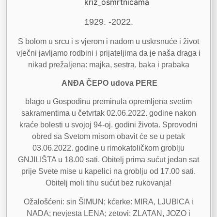
1929. -2022.
S bolom u srcu i s vjerom i nadom u uskrsnuće i život
vječni javljamo rodbini i prijateljima da je naša draga i
nikad prežaljena: majka, sestra, baka i prabaka
ANĐA ČEPO udova PERE
blago u Gospodinu preminula opremljena svetim
sakramentima u četvrtak 02.06.2022. godine nakon
kraće bolesti u svojoj 94-oj. godini života. Sprovodni
obred sa Svetom misom obavit će se u petak
03.06.2022. godine u rimokatoličkom groblju
GNJILIŠTA u 18.00 sati. Obitelj prima sućut jedan sat
prije Svete mise u kapelici na groblju od 17.00 sati.
Obitelj moli tihu sućut bez rukovanja!
Ožalošćeni: sin ŠIMUN; kćerke: MIRA, LJUBICA i
NADA; nevjesta LENA; zetovi: ZLATAN, JOZO i