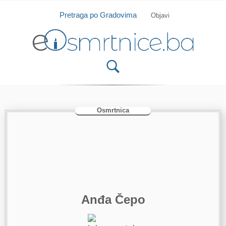
Isprobajte našu Android i IOS aplikaciju
Otvori
Pretraga po Gradovima
Objavi
Osmrtnica
Anđa Čepo