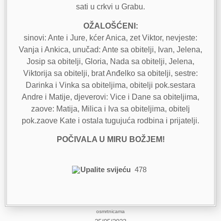
sati u crkvi u Grabu.
OŽALOŠĆENI:
sinovi: Ante i Jure, kćer Anica, zet Viktor, nevjeste:
Vanja i Ankica, unučad: Ante sa obitelji, Ivan, Jelena,
Josip sa obitelji, Gloria, Nada sa obitelji, Jelena,
Viktorija sa obitelji, brat Anđelko sa obitelji, sestre:
Darinka i Vinka sa obiteljima, obitelji pok.sestara
Andre i Matije, djeverovi: Vice i Dane sa obiteljima,
zaove: Matija, Milica i Iva sa obiteljima, obitelj
pok.zaove Kate i ostala tugujuća rodbina i prijatelji.
POČIVALA U MIRU BOŽJEM!
Upalite svijeću
478
osmrtnicama