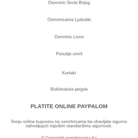
Osmrtnic Siroki Brijeg
Osmrtnicama Ljubuški
Osmrtnic Livno
Posušje umrli
Kontakt
Bioklimatske pergole
PLATITE ONLINE PAYPALOM
Svoju online kupovinu na osmrtnicama ba obavljate sigurno
zahvaljujući najvišim standardima sigurnosti.
© Copyright osmrtnicama.ba