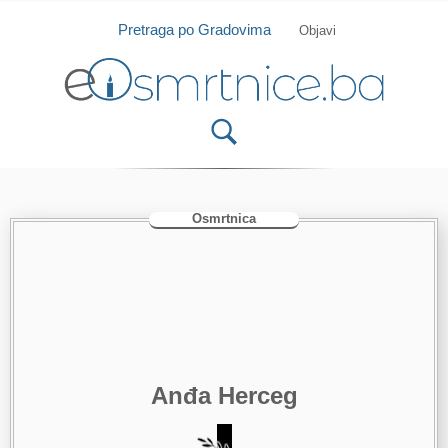
Isprobajte našu Android i IOS aplikaciju
Otvori
Pretraga po Gradovima
Objavi
Osmrtnica
Anđa Herceg