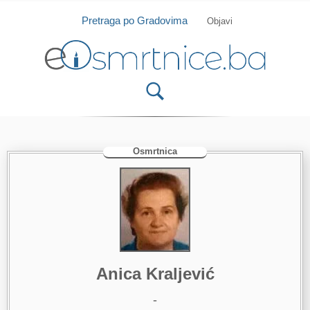
Isprobajte našu Android i IOS aplikaciju
Otvori
Pretraga po Gradovima
Objavi
Osmrtnica
Anica Kraljević
-