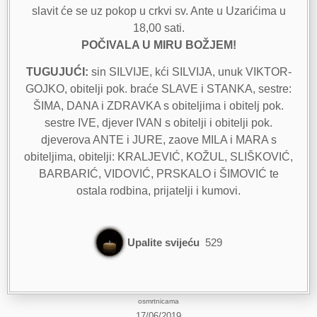
slavit će se uz pokop u crkvi sv. Ante u Uzarićima u
18,00 sati.
POČIVALA U MIRU BOŽJEM!
TUGUJUĆI:
sin SILVIJE, kći SILVIJA, unuk VIKTOR-
GOJKO, obitelji pok. braće SLAVE i STANKA, sestre:
ŠIMA, DANA i ZDRAVKA s obiteljima i obitelj pok.
sestre IVE, djever IVAN s obitelji i obitelji pok.
djeverova ANTE i JURE, zaove MILA i MARA s
obiteljima, obitelji: KRALJEVIĆ, KOŽUL, SLIŠKOVIĆ,
BARBARIĆ, VIDOVIĆ, PRSKALO i ŠIMOVIĆ te
ostala rodbina, prijatelji i kumovi.
Upalite svijeću
529
osmrtnicama
17/06/2019