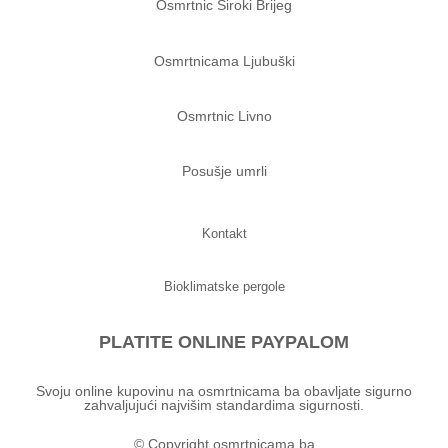
Osmrtnic Siroki Brijeg
Osmrtnicama Ljubuški
Osmrtnic Livno
Posušje umrli
Kontakt
Bioklimatske pergole
PLATITE ONLINE PAYPALOM
Svoju online kupovinu na osmrtnicama ba obavljate sigurno
zahvaljujući najvišim standardima sigurnosti.
© Copyright osmrtnicama.ba