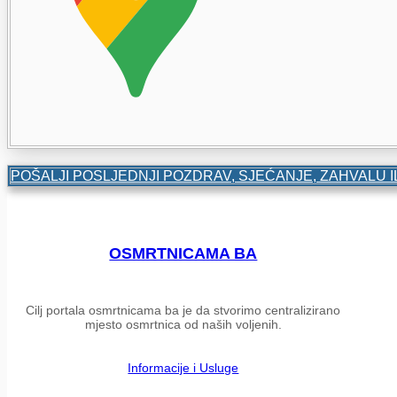
POŠALJI POSLJEDNJI POZDRAV, SJEĆANJE, ZAHVALU I
OSMRTNICAMA BA
Cilj portala osmrtnicama ba je da stvorimo centralizirano
mjesto osmrtnica od naših voljenih.
Informacije i Usluge