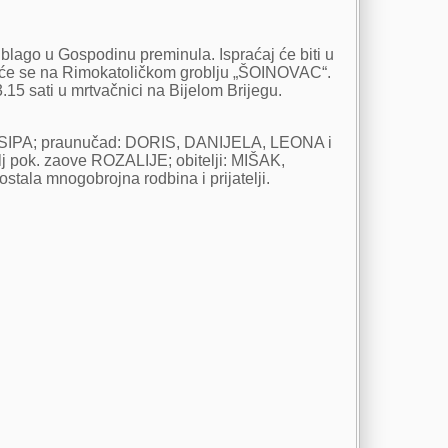
 blago u Gospodinu preminula. Ispraćaj će biti u
t će se na Rimokatoličkom groblju „ŠOINOVAC“.
15 sati u mrtvačnici na Bijelom Brijegu.
OSIPA; praunučad: DORIS, DANIJELA, LEONA i
lj pok. zaove ROZALIJE; obitelji: MIŠAK,
mnogobrojna rodbina i prijatelji.