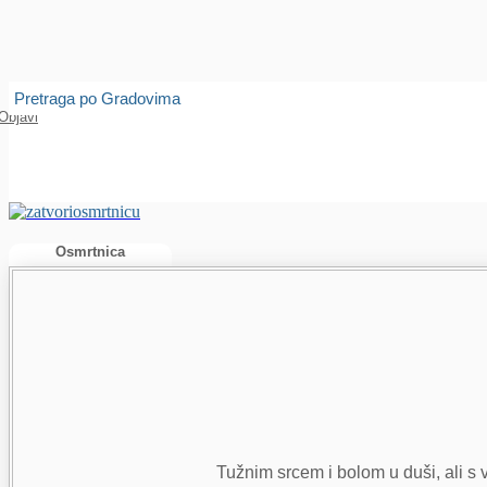
Isprobajte našu Android i IOS aplikaciju
Otvori
Pretraga po Gradovima
Objavi
Osmrtnica
Tužnim srcem i bolom u duši, ali s v