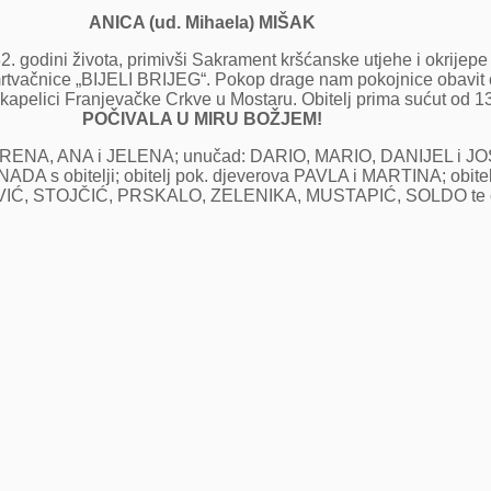
ANICA (ud. Mihaela) MIŠAK
2. godini života, primivši Sakrament kršćanske utjehe i okrijepe
 mrtvačnice „BIJELI BRIJEG“. Pokop drage nam pokojnice obavi
apelici Franjevačke Crkve u Mostaru. Obitelj prima sućut od 13.
POČIVALA U MIRU BOŽJEM!
: IRENA, ANA i JELENA; unučad: DARIO, MARIO, DANIJEL i J
 NADA s obitelji; obitelj pok. djeverova PAVLA i MARTINA; obite
 STOJČIĆ, PRSKALO, ZELENIKA, MUSTAPIĆ, SOLDO te ostala 