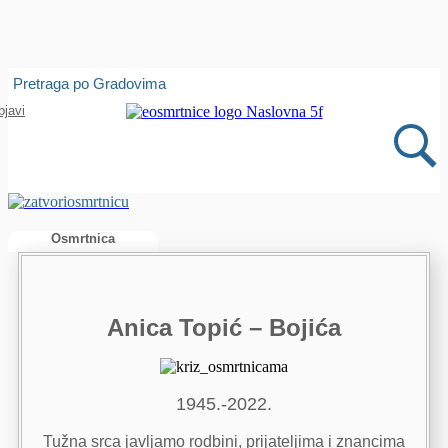
Isprobajte našu Android i IOS aplikaciju
Pretraga po Gradovima
Otvori
bjavi
Osmrtnica
Anica Topić – Bojića
1945.-2022.
Tužna srca javljamo rodbini, prijateljima i znancima