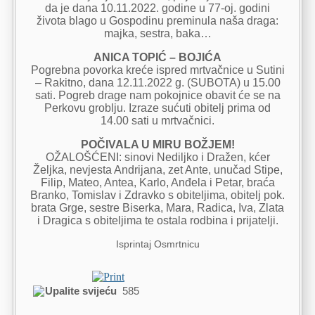
da je dana 10.11.2022. godine u 77-oj. godini
života blago u Gospodinu preminula naša draga:
majka, sestra, baka…
ANICA TOPIĆ – BOJIĆA
Pogrebna povorka kreće ispred mrtvačnice u Sutini
– Rakitno, dana 12.11.2022 g. (SUBOTA) u 15.00
sati. Pogreb drage nam pokojnice obavit će se na
Perkovu groblju. Izraze sućuti obitelj prima od
14.00 sati u mrtvačnici.
POČIVALA U MIRU BOŽJEM!
OŽALOŠĆENI: sinovi Nediljko i Dražen, kćer
Željka, nevjesta Andrijana, zet Ante, unučad Stipe,
Filip, Mateo, Antea, Karlo, Anđela i Petar, braća
Branko, Tomislav i Zdravko s obiteljima, obitelj pok.
brata Grge, sestre Biserka, Mara, Radica, Iva, Zlata
i Dragica s obiteljima te ostala rodbina i prijatelji.
Isprintaj Osmrtnicu
Upalite svijeću
585