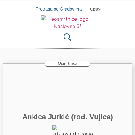
Isprobajte našu Android i IOS aplikaciju
Otvori
Pretraga po Gradovima
Objavi
Osmrtnica
Ankica Jurkić (rođ. Vujica)