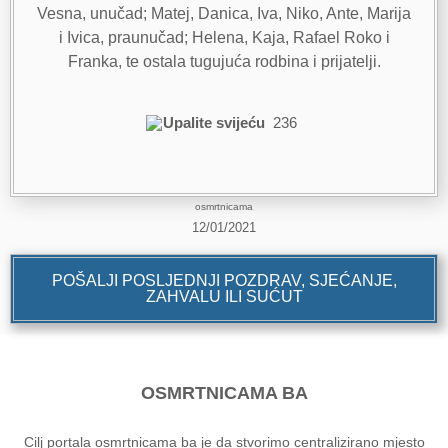
Vesna, unučad; Matej, Danica, Iva, Niko, Ante, Marija
i Ivica, praunučad; Helena, Kaja, Rafael Roko i
Franka, te ostala tugujuća rodbina i prijatelji.
Upalite svijeću
236
osmrtnicama
12/01/2021
POŠALJI POSLJEDNJI POZDRAV, SJEĆANJE,
ZAHVALU ILI SUĆUT
OSMRTNICAMA BA
Cilj portala osmrtnicama ba je da stvorimo centralizirano mjesto