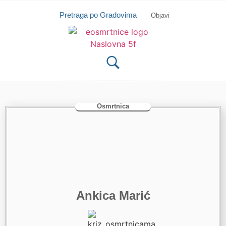
Isprobajte našu Android i IOS aplikaciju
Otvori
Pretraga po Gradovima
Objavi
Osmrtnica
Ankica Marić