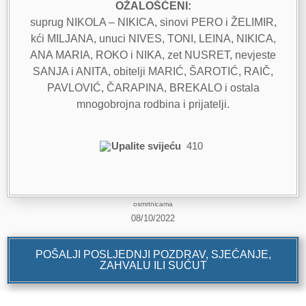
OŽALOŠĆENI:
suprug NIKOLA – NIKICA, sinovi PERO i ŽELIMIR,
kći MILJANA, unuci NIVES, TONI, LEINA, NIKICA,
ANA MARIA, ROKO i NIKA, zet NUSRET, nevjeste
SANJA i ANITA, obitelji MARIĆ, ŠAROTIĆ, RAIČ,
PAVLOVIĆ, ČARAPINA, BREKALO i ostala
mnogobrojna rodbina i prijatelji.
Upalite svijeću
410
osmrtnicama
08/10/2022
POŠALJI POSLJEDNJI POZDRAV, SJEĆANJE,
ZAHVALU ILI SUĆUT