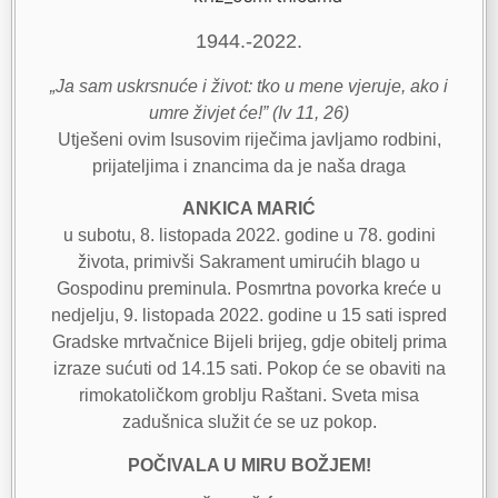
1944.-2022.
„Ja sam uskrsnuće i život: tko u mene vjeruje, ako i
umre živjet će!” (Iv 11, 26)
Utješeni ovim Isusovim riječima javljamo rodbini,
prijateljima i znancima da je naša draga
ANKICA MARIĆ
u subotu, 8. listopada 2022. godine u 78. godini
života, primivši Sakrament umirućih blago u
Gospodinu preminula. Posmrtna povorka kreće u
nedjelju, 9. listopada 2022. godine u 15 sati ispred
Gradske mrtvačnice Bijeli brijeg, gdje obitelj prima
izraze sućuti od 14.15 sati. Pokop će se obaviti na
rimokatoličkom groblju Raštani. Sveta misa
zadušnica služit će se uz pokop.
POČIVALA U MIRU BOŽJEM!