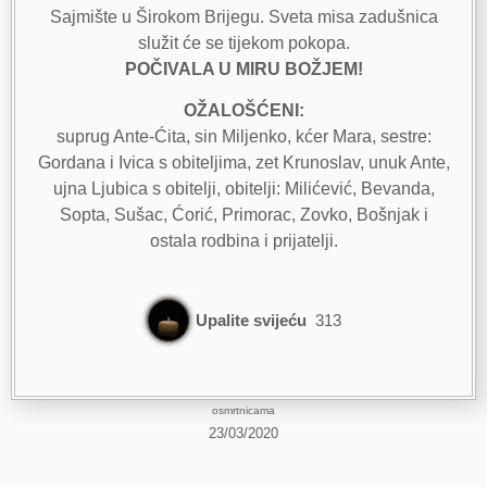
Sajmište u Širokom Brijegu. Sveta misa zadušnica
služit će se tijekom pokopa.
POČIVALA U MIRU BOŽJEM!
OŽALOŠĆENI:
suprug Ante-Ćita, sin Miljenko, kćer Mara, sestre:
Gordana i Ivica s obiteljima, zet Krunoslav, unuk Ante,
ujna Ljubica s obitelji, obitelji: Milićević, Bevanda,
Sopta, Sušac, Ćorić, Primorac, Zovko, Bošnjak i
ostala rodbina i prijatelji.
Upalite svijeću
313
osmrtnicama
23/03/2020