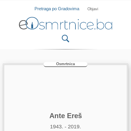
Isprobajte našu Android i IOS aplikaciju
Otvori
Pretraga po Gradovima
Objavi
Osmrtnica
Ante Ereš
1943. - 2019.