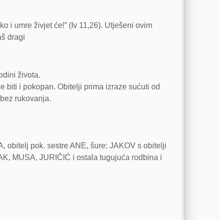
 i umre živjet će!” (Iv 11,26). Utješeni ovim
aš dragi
dini života.
iti i pokopan. Obitelji prima izraze sućuti od
 bez rukovanja.
bitelj pok. sestre ANE, šure: JAKOV s obitelji
K, MUSA, JURIČIĆ i ostala tugujuća rodbina i