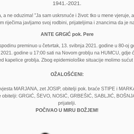
1941.-2021.
 a ne oduzima! ”Ja sam uskrsnuće i život: tko u mene vjeruje, ako
m riječima javljamo svoj rodbini, prijateljima i znancima da je n
ANTE GRGIĆ pok. Pere
podinu preminuo u četvrtak, 13. svibnja 2021. godine u 80-oj go
 2021. godine u 17:00 sati na Novom groblju na HUMCU, gdje će b
red kapelice groblja. Zbog epidemiološke situacije molimo sućut
OŽALOŠĆENI:
sta MARJANA, zet JOSIP, obitelji pok. braće STIPE i MARKA, o
i, te obitelji: GRGIĆ, ŠEVO, NOSIĆ, GRBEŠIĆ, SABLJIĆ, BOŠNJA
prijatelji.
POČIVAO U MIRU BOŽJEM!