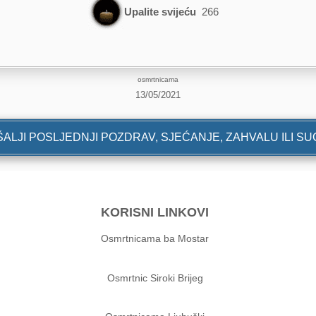
Upalite svijeću
266
osmrtnicama
13/05/2021
ALJI POSLJEDNJI POZDRAV, SJEĆANJE, ZAHVALU ILI S
KORISNI LINKOVI
Osmrtnicama ba Mostar
Osmrtnic Siroki Brijeg