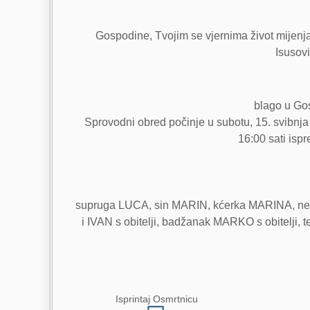
Gospodine, Tvojim se vjernima život mijenja,
Isusovi
blago u Gos
Sprovodni obred počinje u subotu, 15. svibnja
16:00 sati isp
supruga LUCA, sin MARIN, kćerka MARINA, nevje
i IVAN s obitelji, badžanak MARKO s obitelj
Isprintaj Osmrtnicu