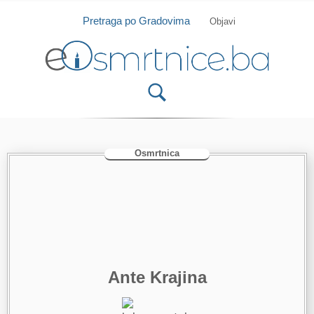
Isprobajte našu Android i IOS aplikaciju
Otvori
Pretraga po Gradovima
Objavi
Osmrtnica
Ante Krajina