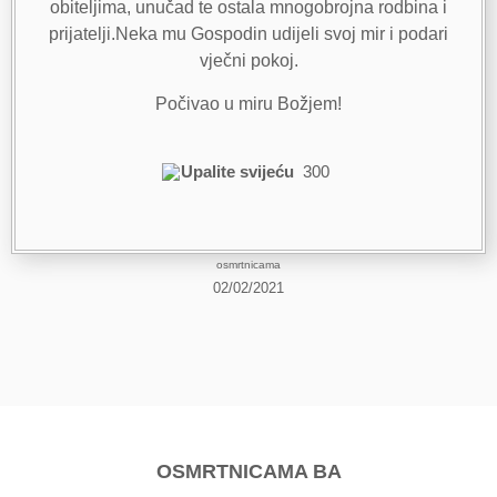
obiteljima, unučad te ostala mnogobrojna rodbina i
prijatelji.Neka mu Gospodin udijeli svoj mir i podari
vječni pokoj.
Počivao u miru Božjem!
Upalite svijeću
300
osmrtnicama
02/02/2021
OSMRTNICAMA BA