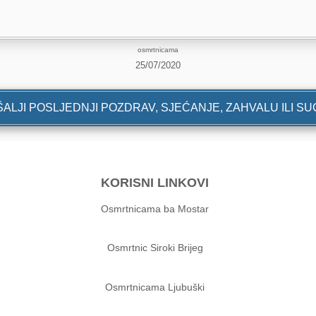
osmrtnicama
25/07/2020
ALJI POSLJEDNJI POZDRAV, SJEĆANJE, ZAHVALU ILI S
KORISNI LINKOVI
Osmrtnicama ba Mostar
Osmrtnic Siroki Brijeg
Osmrtnicama Ljubuški