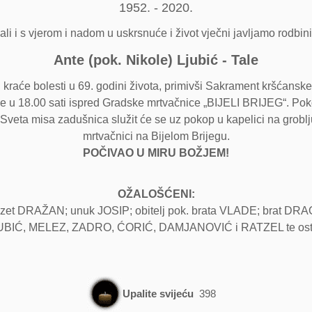
1952. - 2020.
 ali i s vjerom i nadom u uskrsnuće i život vječni javljamo rodbini 
Ante (pok. Nikole) Ljubić - Tale
 kraće bolesti u 69. godini života, primivši Sakrament kršćansk
dine u 18.00 sati ispred Gradske mrtvačnice „BIJELI BRIJEG“. Po
eta misa zadušnica služit će se uz pokop u kapelici na groblju
mrtvačnici na Bijelom Brijegu.
POČIVAO U MIRU BOŽJEM!
OŽALOŠĆENI:
t DRAŽAN; unuk JOSIP; obitelj pok. brata VLADE; brat DRAGAN 
i: LJUBIĆ, MELEZ, ZADRO, ĆORIĆ, DAMJANOVIĆ i RATZEL te ostala
Upalite svijeću
398