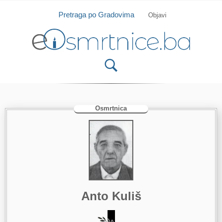
Isprobajte našu Android i IOS aplikaciju
Otvori
Pretraga po Gradovima
Objavi
Osmrtnica
Anto Kuliš