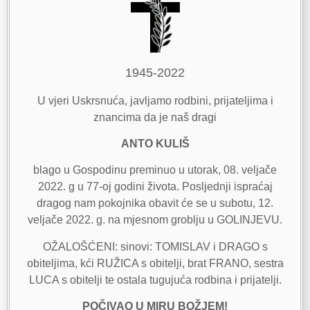
1945-2022
U vjeri Uskrsnuća, javljamo rodbini, prijateljima i
znancima da je naš dragi
ANTO KULIŠ
blago u Gospodinu preminuo u utorak, 08. veljače
2022. g u 77-oj godini života. Posljednji ispraćaj
dragog nam pokojnika obavit će se u subotu, 12.
veljače 2022. g. na mjesnom groblju u GOLINJEVU.
OŽALOŠĆENI: sinovi: TOMISLAV i DRAGO s
obiteljima, kći RUŽICA s obitelji, brat FRANO, sestra
LUCA s obitelji te ostala tugujuća rodbina i prijatelji.
POČIVAO U MIRU BOŽJEM!