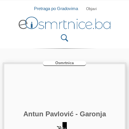
Isprobajte našu Android i IOS aplikaciju
Otvori
Pretraga po Gradovima
Objavi
Osmrtnica
Antun Pavlović - Garonja