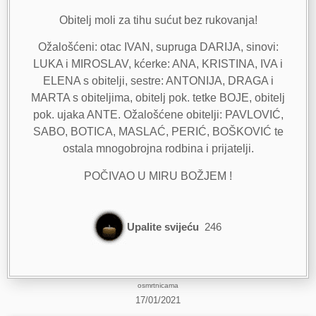
Obitelj moli za tihu sućut bez rukovanja!
Ožalošćeni: otac IVAN, supruga DARIJA, sinovi:
LUKA i MIROSLAV, kćerke: ANA, KRISTINA, IVA i
ELENA s obitelji, sestre: ANTONIJA, DRAGA i
MARTA s obiteljima, obitelj pok. tetke BOJE, obitelj
pok. ujaka ANTE. Ožalošćene obitelji: PAVLOVIĆ,
SABO, BOTICA, MASLAĆ, PERIĆ, BOŠKOVIĆ te
ostala mnogobrojna rodbina i prijatelji.
POČIVAO U MIRU BOŽJEM !
Upalite svijeću
246
osmrtnicama
17/01/2021