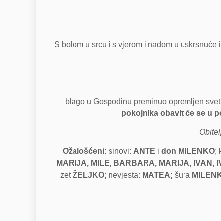
S bolom u srcu i s vjerom i nadom u uskrsnuće i ž
blago u Gospodinu preminuo opremljen svetim
pokojnika obavit će se u p
Obitel
Ožalošćeni:
sinovi:
ANTE
i
don MILENKO
;
MARIJA, MILE, BARBARA, MARIJA, IVAN, I
zet
ŽELJKO;
nevjesta:
MATEA;
šura
MILEN