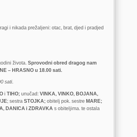
gi i nikada prežaljeni: otac, brat, djed i pradjed
odini života.
Sprovodni obred dragog nam
NINE – HRASNO u 18.00 sati.
0 sati.
O
i
TIHO;
unučad:
VINKA, VINKO, BOJANA,
UJE
; sestra
STOJKA;
obitelj pok. sestre
MARE;
A, DANICA i ZDRAVKA
s obiteljima. te ostala