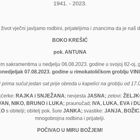
1941. - 2023.
ivot vječni javljamo rodbini, prijateljima i znancima da je naš dra
BOKO KREŠIĆ
pok. ANTUNA
 sakramentima u nedjelju 06.08.2023. godine u svojoj 82-oj, g
onedjeljak 07.08.2023. godine u rimokatoličkom groblju VI
j prima sućut jedan sat prije obreda u kapelici na groblju od 17.0
 kćerke:
RAJKA i SNJEŽANA
; nevjesta
JASNA;
zetovi:
ŽELJK
VAN, NIKO, BRUNO i LUKA;
praunučad;
IVA,
LUKA, EVA i D
KO
s obitelji; obitelj pok. šure
JANKA;
svastike:
JANJA, BOŽIC
mnogobrojna rodbina i prijatelji.
POČIVAO U MIRU BOŽJEM!