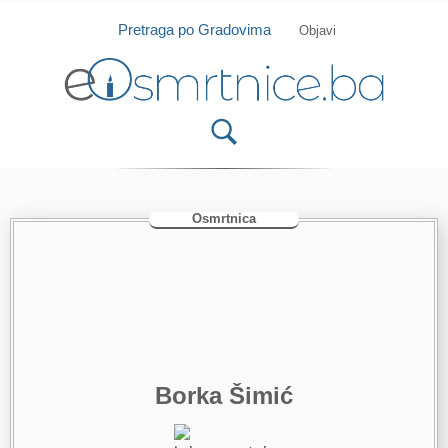
Isprobajte našu Android i IOS aplikaciju
Otvori
Pretraga po Gradovima
Objavi
Osmrtnica
Borka Šimić