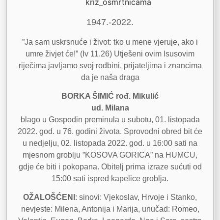
1947.-2022.
”Ja sam uskrsnuće i život: tko u mene vjeruje, ako i
umre živjet će!” (Iv 11.26) Utješeni ovim Isusovim
riječima javljamo svoj rodbini, prijateljima i znancima
da je naša draga
BORKA ŠIMIĆ rođ. Mikulić
ud. Milana
blago u Gospodin preminula u subotu, 01. listopada
2022. god. u 76. godini života. Sprovodni obred bit će
u nedjelju, 02. listopada 2022. god. u 16:00 sati na
mjesnom groblju ”KOSOVA GORICA” na HUMCU,
gdje će biti i pokopana. Obitelj prima izraze sućuti od
15:00 sati ispred kapelice groblja.
OŽALOŠĆENI
: sinovi: Vjekoslav, Hrvoje i Stanko,
nevjeste: Milena, Antonija i Marija, unučad: Romeo,