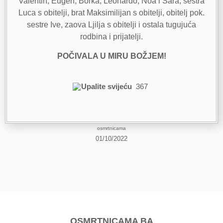
Valentin, Eugen, Borka, Leonardo, Noa i Sara, sestra
Luca s obitelji, brat Maksimilijan s obitelji, obitelj pok.
sestre Ive, zaova Ljilja s obitelji i ostala tugujuća
rodbina i prijatelji.
POČIVALA U MIRU BOŽJEM!
Upalite svijeću
367
osmrtnicama
01/10/2022
OSMRTNICAMA BA