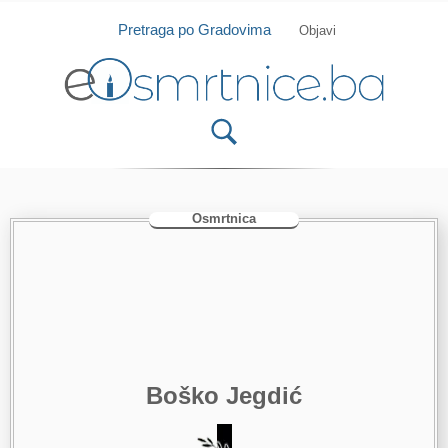
Isprobajte našu Android i IOS aplikaciju
Otvori
Pretraga po Gradovima
Objavi
Osmrtnica
Boško Jegdić