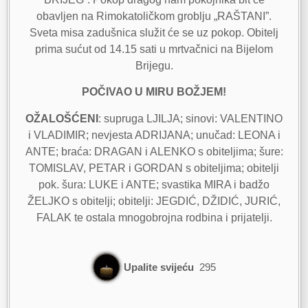
obavljen na Rimokatoličkom groblju „RAŠTANI”.
Sveta misa zadušnica služit će se uz pokop. Obitelj
prima sućut od 14.15 sati u mrtvačnici na Bijelom
Brijegu.
POČIVAO U MIRU BOŽJEM!
OŽALOŠĆENI
: supruga LJILJA; sinovi: VALENTINO
i VLADIMIR; nevjesta ADRIJANA; unučad: LEONA i
ANTE; braća: DRAGAN i ALENKO s obiteljima; šure:
TOMISLAV, PETAR i GORDAN s obiteljima; obitelji
pok. šura: LUKE i ANTE; svastika MIRA i badžo
ŽELJKO s obitelji; obitelji: JEGDIĆ, DŽIDIĆ, JURIĆ,
FALAK te ostala mnogobrojna rodbina i prijatelji.
Upalite svijeću
295