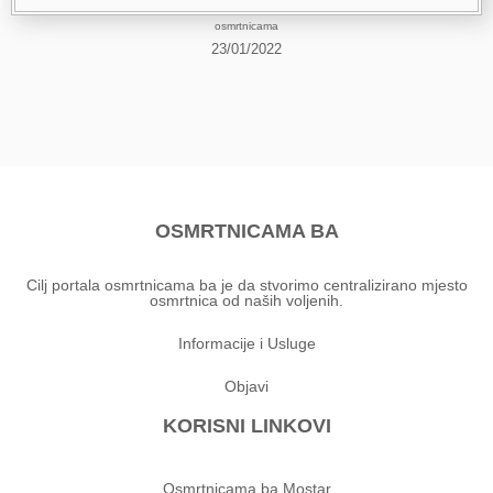
osmrtnicama
23/01/2022
OSMRTNICAMA BA
Cilj portala osmrtnicama ba je da stvorimo centralizirano mjesto
osmrtnica od naših voljenih.
Informacije i Usluge
Objavi
KORISNI LINKOVI
Osmrtnicama ba Mostar