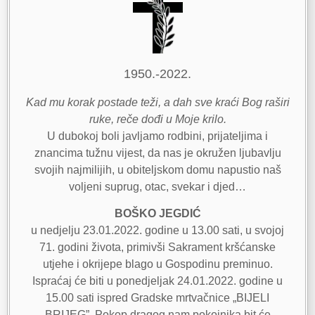
1950.-2022.
Kad mu korak postade teži, a dah sve kraći Bog raširi
ruke, reče dođi u Moje krilo.
U dubokoj boli javljamo rodbini, prijateljima i
znancima tužnu vijest, da nas je okružen ljubavlju
svojih najmilijih, u obiteljskom domu napustio naš
voljeni suprug, otac, svekar i djed…
BOŠKO JEGDIĆ
u nedjelju 23.01.2022. godine u 13.00 sati, u svojoj
71. godini života, primivši Sakrament kršćanske
utjehe i okrijepe blago u Gospodinu preminuo.
Ispraćaj će biti u ponedjeljak 24.01.2022. godine u
15.00 sati ispred Gradske mrtvačnice „BIJELI
BRIJEG”. Pokop dragog nam pokojnika bit će