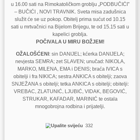
u 16.00 sati na Rimokatoličkom groblju „PODBUČIĆI”
– BUČIĆI , NOVI TRAVNIK. Sveta misa zadušnica
služit će se uz pokop. Obitelj prima sućut od 10.15
sati u mrtvačnici na Bijelom Brijegu, te od 15.15 sati u
kapelici groblja.
POČIVALA U MIRU BOŽJEM!
OŽALOŠĆENI
: sin DANIJEL; kćerka DANIJELA;
nevjesta SEMRA; zet SLAVEN; unučad: NIKOLA,
MARKO, MILENA, EMA i DENIS; braća IVICA s
obitelji i fra NIKICA; sestra ANKICA s obitelji; zaova
SNJEŽANA s obitelji; tetka ANKICA s obitelji; obitelji:
VREBAC, ZLATUNIĆ, LJUBIĆ, VIDAK, BEGOVIĆ,
STRUKAR, KAFADAR, MARINIĆ te ostala
mnogobrojna rodbina i prijatelji.
Upalite svijeću
332