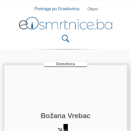
Isprobajte našu Android i IOS aplikaciju
Otvori
Pretraga po Gradovima
Objavi
Osmrtnica
Božana Vrebac