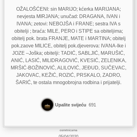
OŽALOŠĆENI: sin MARIJO; kćerka MARIJANA;
nevjesta MIRJANA; unučad: DRAGANA, IVAN i
IVANA; zetovi: NEBOJŠA i FRANE; sestra IVA s
obitelji ; braća: MILE, PERO i STIPE sa obiteljima;
obitelj pok. brata FRANJE, MATE i MARTINA; obitelj
pok.zaove MILICE, obitelj pok.djeverova: IVANA-Ike i
JOZE –Joška; obitelji: TADIĆ, SABLJIĆ, MARUŠIĆ,
ANIĆ, LASIĆ, MILIDRAGOVIĆ, KVESIĆ, ZELENIKA,
MRŠIĆ-BOŽINOVIĆ, ALILOVIĆ, JEĐUD, SUČEVAC,
JAKOVAC, KEŽIĆ, ROZIĆ, PRSKALO, ZADRO,
ŠARIĆ, te ostala mnogobrojna rodbina i prijatelji.
Upalite svijeću
691
osmrtnicama
05/04/2020