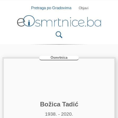
Isprobajte našu Android i IOS aplikaciju
Otvori
Pretraga po Gradovima
Objavi
Osmrtnica
Božica Tadić
1938. - 2020.