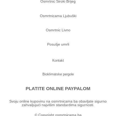
Osmrtnic Siroki Brijeg
Osmrtnicama Ljubuški
Osmrtnic Livno
Posušje umrli
Kontakt
Bioklimatske pergole
PLATITE ONLINE PAYPALOM
Svoju online kupovinu na osmrtnicama ba obavljate sigurno
zahvaljujući najvišim standardima sigurnosti.
© Copyright osmrtnicama.ba