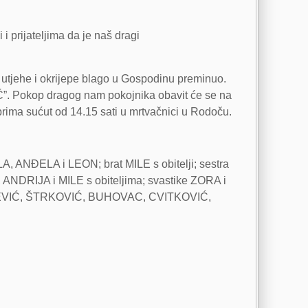
i prijateljima da je naš dragi
e utjehe i okrijepe blago u Gospodinu preminuo.
Č”. Pokop dragog nam pokojnika obavit će se na
ima sućut od 14.15 sati u mrtvačnici u Rodoču.
 ANĐELA i LEON; brat MILE s obitelji; sestra
 ANDRIJA i MILE s obiteljima; svastike ZORA i
AJEVIĆ, ŠTRKOVIĆ, BUHOVAC, CVITKOVIĆ,