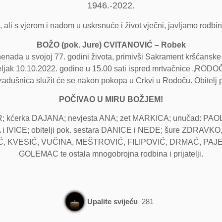
1946.-2022.
ali s vjerom i nadom u uskrsnuće i život vječni, javljamo rodbini 
BOŽO (pok. Jure) CVITANOVIĆ – Robek
znenada u svojoj 77. godini života, primivši Sakrament kršćansk
jeljak 10.10.2022. godine u 15.00 sati ispred mrtvačnice „RODO
dušnica služit će se nakon pokopa u Crkvi u Rodoču. Obitelj pr
POČIVAO U MIRU BOŽJEM!
; kćerka DAJANA; nevjesta ANA; zet MARKICA; unučad: PAOLA,
TA i IVICE; obitelji pok. sestara DANICE i NEDE; šure ZDRAVKO,
LJIĆ, KVESIĆ, VUČINA, MEŠTROVIĆ, FILIPOVIĆ, DRMAĆ, P
GOLEMAC te ostala mnogobrojna rodbina i prijatelji.
Upalite svijeću
281