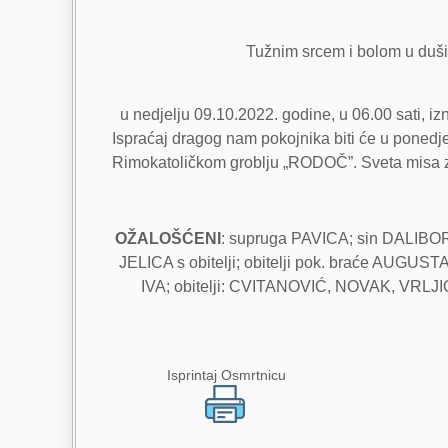
Tužnim srcem i bolom u duši, 
u nedjelju 09.10.2022. godine, u 06.00 sati, i
Ispraćaj dragog nam pokojnika biti će u poned
Rimokatoličkom groblju „RODOČ”. Sveta misa za
OŽALOŠĆENI
: supruga PAVICA; sin DALIBOR
JELICA s obitelji; obitelji pok. braće AUGUS
IVA; obitelji: CVITANOVIĆ, NOVAK, VR
Isprintaj Osmrtnicu