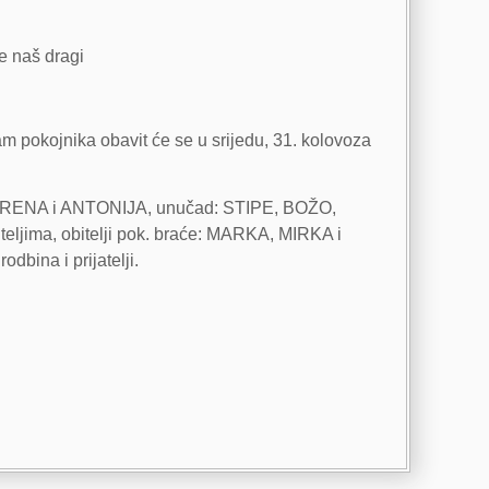
je naš dragi
am pokojnika obavit će se u srijedu, 31. kolovoza
 IRENA i ANTONIJA, unučad: STIPE, BOŽO,
ljima, obitelji pok. braće: MARKA, MIRKA i
bina i prijatelji.