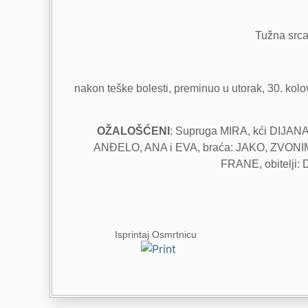
Tužna srca,
nakon teške bolesti, preminuo u utorak, 30. kolo
OŽALOŠĆENI
: Supruga MIRA, kći DIJAN
ANĐELO, ANA i EVA, braća: JAKO, ZVONIMIR 
FRANE, obitelji: 
Isprintaj Osmrtnicu