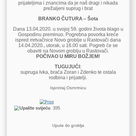
prijateljima i znancima da je naš dragi i nikada
prežaljeni suprug i brat
BRANKO ČUTURA – Šota
Dana 13.04.2020. u svojoj 59. godini života blago u
Gospodinu preminuo. Pogrebna povorka kreće
ispred mrtvačnice Novo groblje u Rastovači dana
14.04.2020., utorak, u 16.00 sati. Pogreb će se
obaviti na Novom groblju u Rastovači.
POČIVAO U MIRU BOŽJEM!
TUGUJUĆI:
supruga Ivka, braća Zoran i Zdenko te ostala
rodbina i prijatelji.
Isprintaj Osmrtnicu
Upalite svijeću
395
Upute do groblja