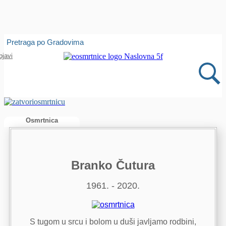
Isprobajte našu Android i IOS aplikaciju
Pretraga po Gradovima
Otvori
bjavi
Osmrtnica
Branko Čutura
1961. - 2020.
S tugom u srcu i bolom u duši javljamo rodbini,