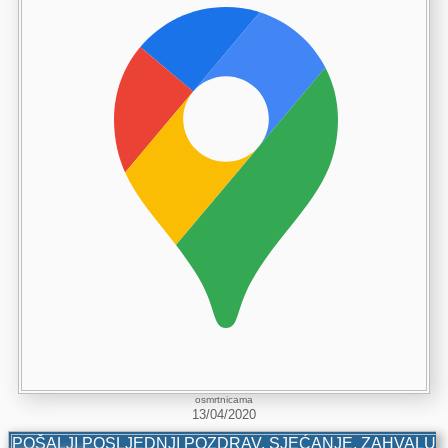
osmrtnicama
13/04/2020
POŠALJI POSLJEDNJI POZDRAV, SJEĆANJE, ZAHVALU