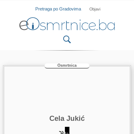
Isprobajte našu Android i IOS aplikaciju
Otvori
Pretraga po Gradovima
Objavi
Osmrtnica
Cela Jukić