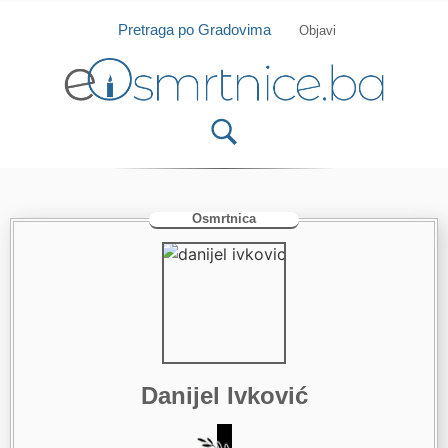
Isprobajte našu Android i IOS aplikaciju
Otvori
Pretraga po Gradovima
Objavi
Osmrtnica
Danijel Ivković